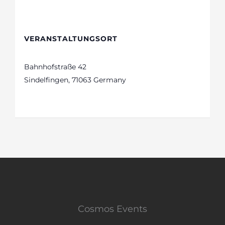
VERANSTALTUNGSORT
AMAIA Restaurant
Bahnhofstraße 42
Sindelfingen
,
71063
Germany
Google Karte
anzeigen
Cosmos Events