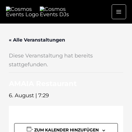
Zum
Inhalt
springen
« Alle Veranstaltungen
Diese Veranstaltung hat bereits
stattgefunden.
AMAIA Restaurant
6. August | 7:29
ZUM KALENDER HINZUFÜGEN