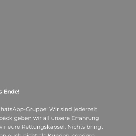
Easy!
Take it
s Ende!
hatsApp-Gruppe: Wir sind jederzeit
päck geben wir all unsere Erfahrung
wir eure Rettungskapsel: Nichts bringt
hen euch nicht als Kunden, sondern