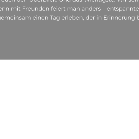
nn mit Freunden feiert man anders – entspannter,
emeinsam einen Tag erleben, der in Erinnerung b
Unsere Crew für Euer Event
OSMON
UT