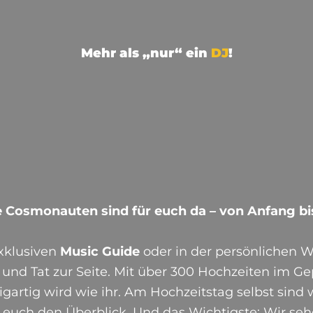
Mehr als „nur“ ein
DJ
!
erreichbar
Music-Guide
Immer
Wedding
 Cosmonauten sind für euch da – von Anfang bi
xklusiven
Music Guide
oder in der persönlichen W
 und Tat zur Seite. Mit über 300 Hochzeiten im Ge
gartig wird wie ihr. Am Hochzeitstag selbst sind 
r euch den Überblick. Und das Wichtigste: Wir se