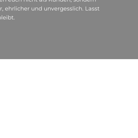
 ehrlicher und unvergesslich. Lasst
leibt.
EN