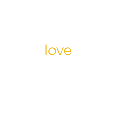
UNIVERSE OF
eel the
love
in every 
Hey i
schön, dass ihr bei uns gelandet
Leben die wir lieben: Unser
Diesen einmaligen Tag für euch