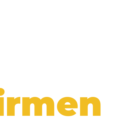
READY TO TAKE-OFF?
irmen
-