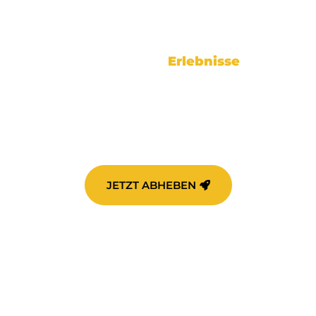
Mehr als Technik –
wir schaffen
Erlebnisse
ala – wir schaffen das perfekte Umfeld, in dem si
ang über die passende Technik und Lichtgestaltung
elegt, Atmosphäre zu schaffen, Emotionen zu we
JETZT ABHEBEN