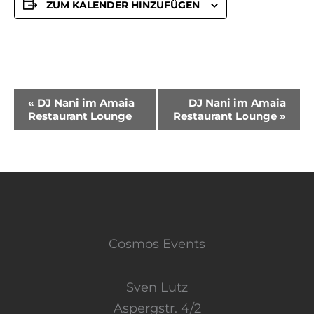
ZUM KALENDER HINZUFÜGEN
Veranstaltung-
«
DJ Nani im Amaia
DJ Nani im Amaia
Restaurant Lounge
Restaurant Lounge
»
Navigation
Cosmos Events
Sven Lutz
Aspergstr. 4/2