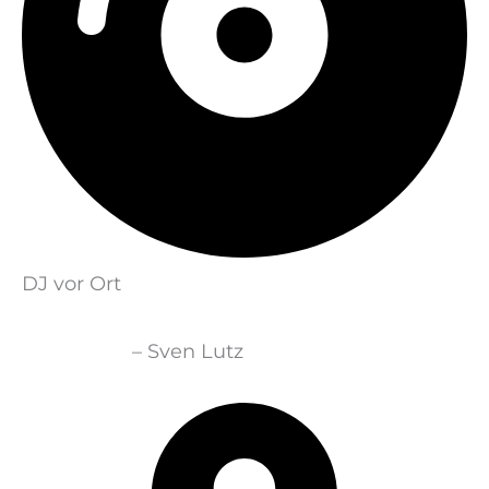
DJ vor Ort
DJ Cosmo
– Sven Lutz