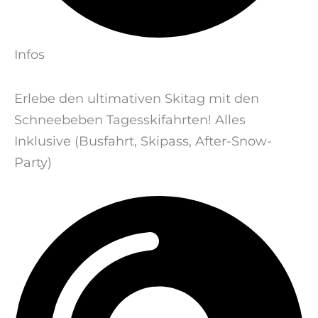
Infos
Erlebe den ultimativen Skitag mit den
Schneebeben Tagesskifahrten! Alles
Inklusive (Busfahrt, Skipass, After-Snow-
Party)