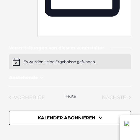
Webseite
https://ellevent.ticket.io/aUX4bdAo/
Veranstaltungen von diesem veranstalter
Es wurden keine Ergebnisse gefunden.
Hinweis
Anstehende
Datum
wählen.
Heute
VORHERIGE
NÄCHSTE
VERANSTALTUNGEN
VERANST
KALENDER ABONNIEREN