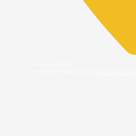
Plangeroß 6481
Mandarfen
,
6481
Australia
Wegbeschreib