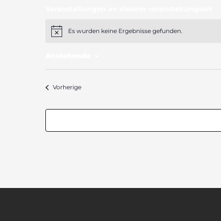
Veranstaltungen an diesem veranstaltungsort
Es wurden keine Ergebnisse gefunden.
Hinweis
Anstehende
Datum
wählen.
Veranstaltungen
Vorherige